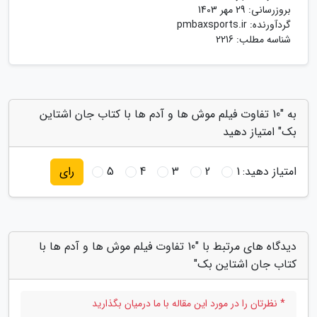
بروزرسانی:
29 مهر 1403
گردآورنده:
pmbaxsports.ir
شناسه مطلب: 2216
به "10 تفاوت فیلم موش ها و آدم ها با کتاب جان اشتاین
بک" امتیاز دهید
امتیاز دهید:
1
2
3
4
5
رای
دیدگاه های مرتبط با "10 تفاوت فیلم موش ها و آدم ها با
کتاب جان اشتاین بک"
* نظرتان را در مورد این مقاله با ما درمیان بگذارید