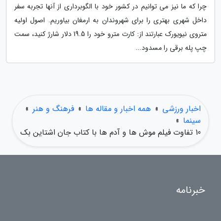
چرا که ما نیز می توانیم در کشور خود با الگوبرداری از آنها تجربه سفر
داخل شهری بهتری را برای شهروندان به ارمغان بیاوریم. اصول اولیه
متروی نیویورک عبارتند از: کارت مترو خود را 19.5 دلار شارژ کنید، سمت
چپ پله برقی را مسدود...
اخبار ورزشی
»
همه اخبار و مقاله ها
»
فرهنگ و هنر
»
سینما
»
10 تفاوت فیلم موش ها و آدم ها با کتاب جان اشتاین بک
خبرنامه