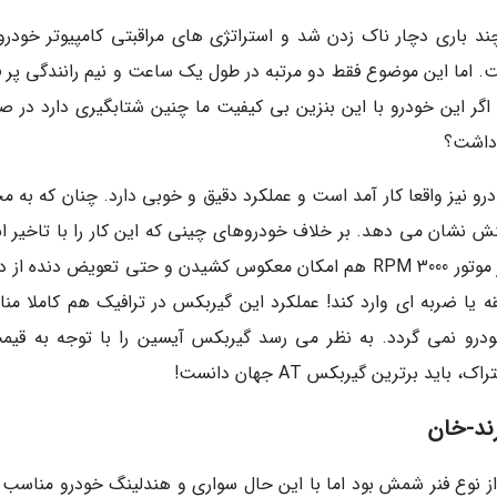
د باری دچار ناک زدن شد و استراتژی های مراقبتی کامپیوتر خودرو،
. اما این موضوع فقط دو مرتبه در طول یک ساعت و نیم رانندگی پر ف
 اگر این خودرو با این بنزین بی کیفیت ما چنین شتابگیری دارد در ص
 داشت؟
 نیز واقعا کار آمد است و عملکرد دقیق و خوبی دارد. چنان که به 
ش نشان می دهد. بر خلاف خودروهای چینی که این کار را با تاخیر ان
می دهند. بعلاوه این تعویض دنده ها حتی در دور موتور 3000 RPM هم امکان معکوس کشیدن و حتی تعویض دنده 
ه یا ضربه ای وارد کند! عملکرد این گیربکس در ترافیک هم کاملا من
ودرو نمی گردد. به نظر می رسد گیربکس آیسین را با توجه به قیم
ند-خان
 موسو Grand khan مورد آنالیز از نوع فنر شمش بود اما با این حال سواری و هندلینگ خودرو مناسب