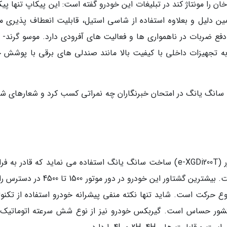
 را مونتاژ کند در تبلیغات این خودرو گفته است: این پیکاپ تنها پیک
ده است. به همین دلیل و بعلاوه استفاده از شاسی استیل، قابلیت انعطاف پذیری 
 در دفع ضربات در ناهمواری ها و فعالیت های آفرودی دارد. موسو گرند-
ه تجهیزات داخلی با کیفیت بالا مانند صندلی های برقی با پوشش چ
 سانگ یانگ در امتحان خبرنگاران چه نمراتی کسب کرد و شعارهای ش
پیک آپ موسو از یک پیشرانه دو لیتری توربو شارژر (e-XGDi200T) ساخت سانگ یانگ استفاده می نماید که قادر ب
225 اسب بخار قدرت و 350 نیوتون متر گشتاور است. بیشترین گشتاور این خودرو در دور موتور 0
وع حرکت است. شاید تنها نکته منفی پیشرانه خودرو استفاده از تکنول