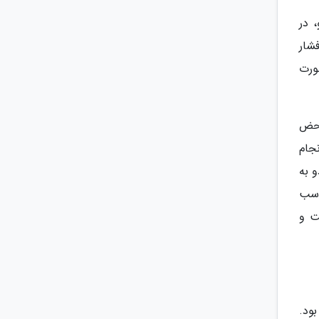
 در
شار
ورت
محض
جام
از دو به
اسب
ت و
 بود.