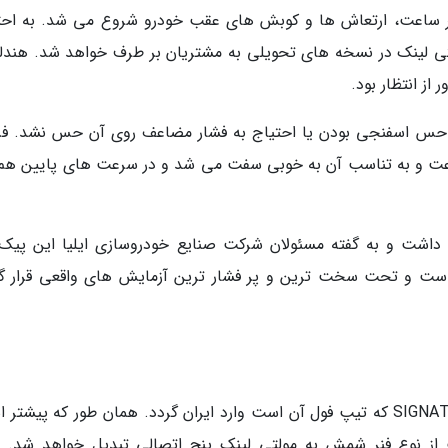
ر از سرعت های بالای 110 کیلومتر بر ساعت، ارتعاش ها و کوبش های عقب خودرو شروع می شد. به ا
لتی لینک در نسخه های تحویلی به مشتریان بر طرف خواهد شد. هندل
 از انتظار بود.
هیچ حس اسفنجی بودن یا احتیاج به فشار مضاعف روی آن حس نشد. فر
سرعت و به تناسب آن به خوبی سفت می شد و در سرعت های پایین هم 
19 هزار کیلومتر کارکرد داشت و به گفته مسئولان شرکت صنایع خودروسازی ایلیا این پی
است و تحت سخت ترین و پر فشار ترین آزمایش های واقعی قرار گر
موسو خان قرار است در دو تیپ SAHARA و SIGNATURE که تیپ فول آن است وارد ایران گردد. همان طور که پیشتر
از نوع فنر شمش به مولتی لینک پنج اتصالی تبدیل خواهد شد. 