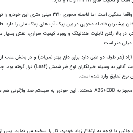
های 2H، 4H و 4L را دارد.
وزن موسو Grand khan برابر 2190 کیلوگرم است که واقعا سنگین است اما فاصله محوری 3210 میلی متری این
خان بیشترین فاصله محوری در بین پیک آپ های پلاک ملی را دارد. فا
تر، در بالا رفتن قابلیت هندلینگ و بهبود کیفیت سواری، نقش بسیار م
زاد (هر طرف دو طبق دارد برای دفع بهتر ضربات) و در بخش عقب از 
مولتی لینک پنج مفصلی است که البته در نمونه تحت آنالیز به وسیله خبرنگاران نوع فنر شمش (Leaf) ق
ین نوع تعلیق وارد شده است.
ترمزهای خودرو نیز در هر دو چرخ از نوع دیسکی مجهز به ABS+EBD هستند. این خودرو به سیستم ضد واژگونی
به موسو Grand khan، نبود رکاب جانبی با توجه به ارتفاع زیاد خودرو، کار را سخت می نماید. پس از