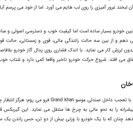
ن لبخند غرور آمیزی را روی لب هایم می آورد. اما از خود می پرسم آیا
ابین خودرو بسیار ساده است اما کیفیت خوب و دسترسی اصولی و منا
 دنده مکانیکی را روی حالت D قرار می دهم و از بین سه حالت رانندگی مالی، قوی و زمستانی، حالت ق
ون لرزش کار می نماید. با اندک فشاری روی پدال گاز خودرو بلافاصله
تفاق می افتد. شروع حرکت خودرو تاخیر واقعا کمی دارد و شتاب خوب
خان
در آنالیز این پیکاپ، با افزایش فشار روی پدال گاز، با تعجب داخل صندلی موسو Grand khan فرو می روم؛ ه
یشرانه را به نحو عالی به چرخ ها منتقل می نماید. این گیربکس ق
هد چنان که با یک خودرو با وزنی بیش از دو تن، حس راندن یک س