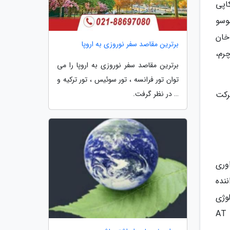
اپی
موسو
 خان
برترین مقاصد سفر نوروزی به اروپا
رم،
برترین مقاصد سفر نوروزی به اروپا را می
توان تور فرانسه ، تور سوئیس ، تور ترکیه و
رکت
… در نظر گرفت.
ه فراوری
150 تا 4500 در دسترس راننده
وژی
پاشش مستقیم GDi باشد که به کیفیت سوخت کشور حساس است. گیربکس خودرو نیز از نوع شش سرعته اتوماتیک AT