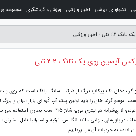
ی
تکنولوژی ورزشی
اخبار ورزشی
ورزش و گردشگری
مجموعه ور
اخبار ورزشی
 آیسین روی یک تانک 2.2 تنی
خبار ورزشی، موسو Grand khan / موسو گرند-خان یک پیکاپ بزرگ از شرکت سانگ یانگ است که روی پل
G توسعه پیدا نموده است. موسو گرند خان را باید اولین پیک آپ کُره ای بازار ایران و بزرگ
پیکاپ پلاک ملی پس از آمیکو آسنا دانست. این خودرو از پیشرانه دو لیتری توربو شارژ 225 اسب بخاری است
لف در بازارهای جهانی مانند انگلیس، ترکیه و استرالیا قابل سفارش ا
 ادامه به جزییات آن می پردازیم.