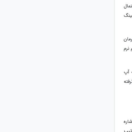
حتمال
ینگ
مان
نرم
ک آپ
فته
 اشاره
تیپ