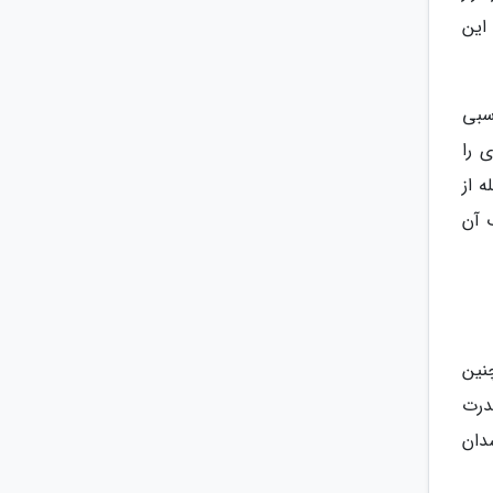
 این
سبی
وی را
 از
 آن
رگز انتظار چنین
درت
دان