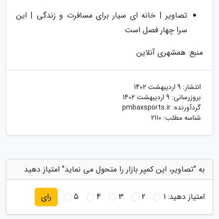
تصاویر | خانه ای سیار برای مسافرت و زندگی | این
سرا چهار فصل است
منبع: همشهری آنلاین
انتشار:
9 اردیبهشت 1402
بروزرسانی:
9 اردیبهشت 1402
گردآورنده:
pmbaxsports.ir
شناسه مطلب: 2110
به "تصاویر، این کمپر بازار را متحول می نماید" امتیاز دهید
امتیاز دهید:
1
2
3
4
5
رای