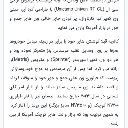
خودرو در منطقه لاس وگاس با ارائه یونیکمپ یونیوان آر تی
سی ال (Unicamp Univan RT CL) با طراحی کره ای، مینی
ون کمپر کیا کارناوال، پر کردن جای خالی ون های جمع و
جور در بازار آمریکا یاری می نماید.
کالچه قبلا کوشش های خود را برای در زمینه تبدیل خودروها
صرفا بر روی وسایل نقلیه مرسدس بنز متمرکز نموده بود و
هر دو ون کمپر اسپرینتر (Sprinter) و متریس (Metris)را
ارائه می کرد. اما پس از آن مرسدس به موج خودروسازانی
پیوست که فراوری ون های جمع و جور خود را متوقف کردند
و قصد داشتند ون متریس سایز میانه را از بازار آمریکای
شمالی در سال 2023 خارج نمایند. نیسان نیز با لغو فراوری
NV200 کوچک (و NV3500 سایز بزرگ) این روند را آغاز کرد.
به همین ترتیب بود که بازار وانت های کوچک آمریکا از بین
رفت.