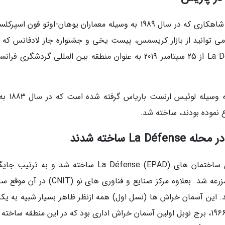
بنای اصلی منطقه، گراند آرک بسیار تماشای است، شاهکاری که در سال 1989 به وسیله معماران یوهان-اوتو فون 
 در La Défense در هرزمانی می توانید از بازار کریسمس، پیست یخی و جشنواره جاز لادفانس که
بیشتر مردم لذت بخش است تماشا کنید. La Défense از 25 سپتامبر 2019 به عنوان منطقه بین المللی گردشگری 
نام لادفانس از مجسمه La Défense de Paris 
 نموده بودند، ساخته شد.
 ساخته شدند
در سپتامبر 1958، یک ساختمان عمومی برای بنای ساختمان های La Défense (EPAD) ساخته شد و به ت
کارخانه های شهر، خانه های کوچک و حتی چند مزرعه شد. بعلاوه مرکز صنایع و فناوری های نو 
 مورداستفاده نهاده شد. این آسمان خراش ها (نسل اول) همه ازنظر ظاهر بسیار شبیه به ی
بودند و همه آن ها 100 متر ارتفاع داشتند. در سال 1966، برج نوبل اولین آسمان خراش اداری بود که در این منطقه سا