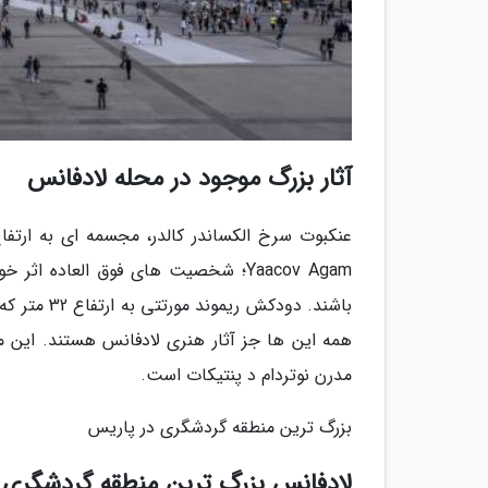
آثار بزرگ موجود در محله لادفانس
Yaacov Agam؛ شخصیت های فوق العاد
باشند. دود
مدرن نوتردام د پنتیکات است.
بزرگ ترین منطقه گردشگری در پاریس
لادفانس بزرگ ترین منطقه گردشگری 