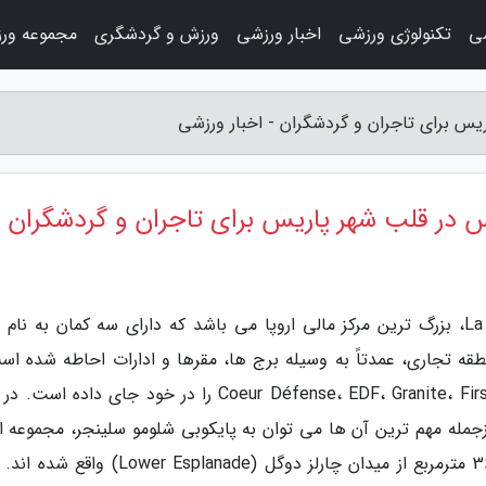
ی
تکنولوژی ورزشی
اخبار ورزشی
ورزش و گردشگری
مجموعه ور
یس برای تاجران و گردشگران - اخبار ورزشی
س در قلب شهر پاریس برای تاجران و گردشگران
به گزارش اخبار ورزشی، محله لادفانس La Défense، بزرگ ترین مرکز مالی اروپا می باشد که دارای سه کمان به ن
C و Nanterre است. این منطقه تجاری، عمدتاً به وسیله برج ها، مقرها و ادارات احاطه شده 
بلندترین و نمادین ترین برج های فرانسه مانند Coeur Défense، EDF، Granite، First را در خود جای داده
وجود دارد که ازجمله مهم ترین آن ها می توان به پایکوبی شلومو سلینجر، مجموعه ا
35 کارخانه حکاکی اشاره نمود که در مساحت 3600 مترمربع از میدان چارلز دوگل (wer Esplanade