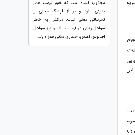
ار هواناو سریع
مجذوب کننده است که هنوز قیمت های
پایینی دارد و پر از فرهنگ محلی و
تجربیاتی معتبر است. مراکش به خاطر
سواحل زیبای دریای مدیترانه و نیز سواحل
اقیانوس اطلس، معماری سنتی همراه با...
197، به علت به تقاضای زیاد، نسل دوم ساختن های لادفانس ساخته شدند، اما بحران مالی در سال 1973
طقه متوقف گردد. کمی بعد نسل سوم برج ها در اوایل دهه 1980 ساخته
های زیبایی
راه اندازی شد که این
ژان میشل ژار کنسرت باشکوهی را در این محل ترتیب داد و از Grande
سرت
ل ژار،