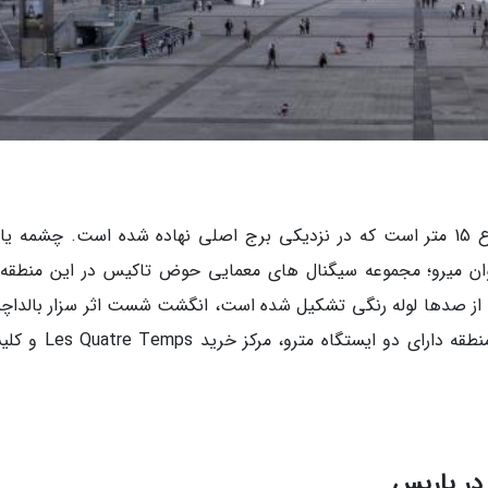
عنکبوت سرخ الکساندر کالدر، مجسمه ای به ارتفاع 15 متر است که در نزدیکی برج اصلی نهاده شده است. چشمه 
ه اثر خوان میرو؛ مجموعه سیگنال های معمایی حوض تاکیس در این منطقه
کش ریموند مورتتی به ارتفاع 32 متر که از صدها لوله رنگی تشکیل شده است، انگشت شست اثر سزار بالدا
همه این ها جز آثار هنری لادفانس هستند. این منطقه دارای دو ایستگا
در پاریس