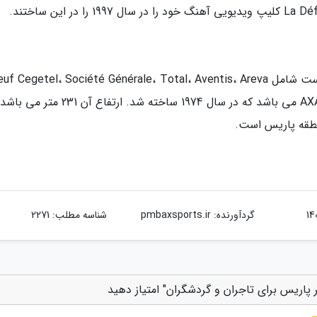
Arcelor هستند. بلندترین آسمان خراش لادفانس AXA می باشد که در سال 1974 ساخته شد. ارتف
گردآورنده:
pmbaxsports.ir
شناسه مطلب: 2271
 پاریس برای تاجران و گردشگران" امتیاز دهید