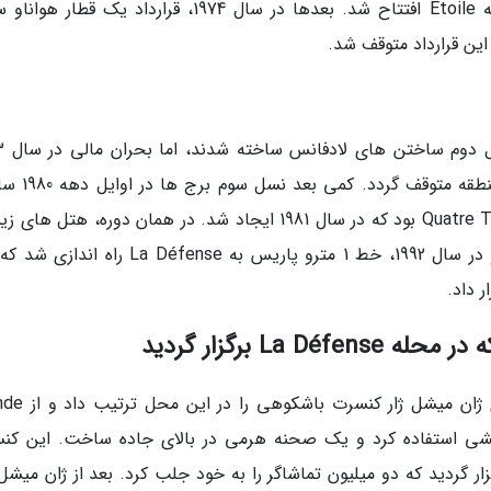
در سال 1970، خط RER خط A از La Défense به Étoile افتتاح شد. بعدها در سال 1974، قرارداد یک قط
در اوایل دهه 0
باعث شد که تقریباً تمام ساخت وسازها در این من
شد. بزرگ ترین مرکز خرید اروپا در آن موقع Quatre Temps بود که در سال 1981 ایجاد شد. در همان دوره، هتل 
در این منطقه احداث شدند، CNIT بازسازی شد و در سال 1992، خط 1 مترو پاریس به La Défense 
 داد.
La برگزار گردید
در روز باستیل 1990، آهنگساز الکترونیکی فرانسوی 
نمایشی استفاده کرد و یک صحنه هرمی در بالای جاده ساخت. این کن
 بود و با عنوان ساده Paris la Defense برگزار گردید که دو میلیون تماشاگر را به خود جلب کرد. بعد از ژان میش