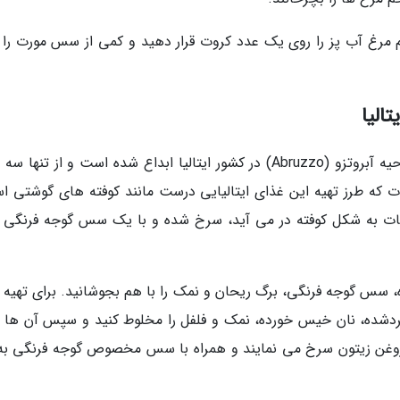
 مرغ آب پز را روی یک عدد کروت قرار دهید و کمی از سس مورت را 
کاچیو وو او وا (کوفته های پنیر و تخم مرغ) در ناحیه آبروتزو (Abruzzo) در کشور ایتالیا ابداع شده است و از تنه
ت که طرز تهیه این غذای ایتالیایی درست مانند کوفته های گوشتی ا
 بیات به شکل کوفته در می آید، سرخ شده و با یک سس گوجه فرنگی 
، سس گوجه فرنگی، برگ ریحان و نمک را با هم بجوشانید. برای تهیه م
خردشده، نان خیس خورده، نمک و فلفل را مخلوط کنید و سپس آن ها را
ر روغن زیتون سرخ می نمایند و همراه با سس مخصوص گوجه فرنگی به