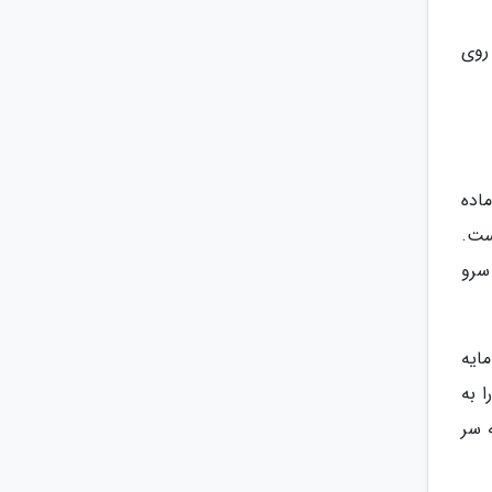
روی
ا سه ماده
ست.
سرو
ایه
 به
 سر