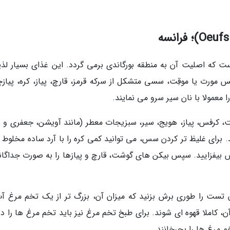
که اصلیت آن به منطقه بورگاندی برمی گردد. این غذای بسیار لذیذ
ورت یا موقِت، سسی متشکل از سرکه قرمز، قارچ، پیاز، کره، پیازچ
معمولا با نان سیر سرو می نمایند.
 کرفس، پیاز، هویج، سیر، سبزیجات معطر (مانند آویشن، جعفری و نع
. برای غلیظ تر کردن سس، می توانید کمی کره را با آرد ساده مخلوط ک
س بیفزایید. سپس بیکن های گوشت، قارچ و پیازها را به صورت جداگانه
(croûte)، کافی است نان تست را طوری برش بزنید که میزان آن، بزرگ تر از یک تخم مرغ 
 کاملا قهوه ای شوند. برای طبخ تخم مرغ نیز باید تخم مرغ ها را در
 مرغ ها را بچرخانند.