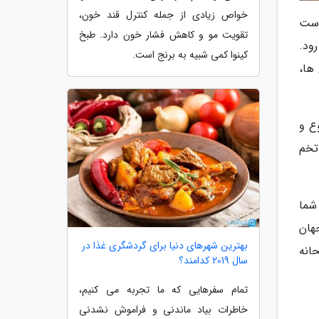
خواص زیادی از جمله کنترل قند خون،
است
تقویت مو و کاهش فشار خون دارد. طبخ
ود.
کینوا کمی شبیه به برنج است.
ها،
ع و
تخم
 شما
هان
بهترین شهرهای دنیا برای گردشگری غذا در
حانه
سال 2019 کدامند؟
تمام سفرهایی که ما تجربه می کنیم،
خاطرات بیاد ماندنی و فراموش نشدنی