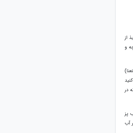
 از
ه و
نا)
نید
 در
آب پز
 آب