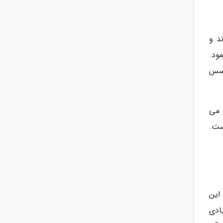
د و
ود.
 سس
 می
یده شده است.
این
ادی