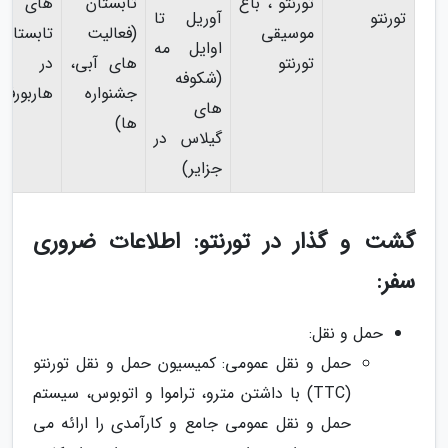
تورنتو ، باغ
تابستان
های
تورنتو
آوریل تا
موسیقی
(فعالیت
تابستانی
اوایل مه
تورنتو
های آبی،
در
(شکوفه
جشنواره
هاربورفر
های
ها)
گیلاس در
جزایر)
گشت و گذار در تورنتو: اطلاعات ضروری
سفر:
حمل و نقل:
حمل و نقل عمومی: کمیسیون حمل و نقل تورنتو
(TTC) با داشتن مترو، تراموا و اتوبوس، سیستم
حمل و نقل عمومی جامع و کارآمدی را ارائه می