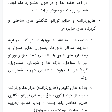
در آخر هفته ها و در طول جشنواره ماه اوت،
فضایی پر جنب و جوش و زنده دارد.
هاربورفرانت و جزایر تورنتو: شگفتی های ساحلی و
گریزگاه های جزیره ای
توضیحات: منطقه هاربورفرانت در کنار دریاچه
انتاریو، مناظر پانوراما، رستوران های متنوع و
چیدمان های هنری را ارائه می دهد. جزایر تورنتو
نیز با سواحل، پارک ها و شهربازی سنترویل،
گریزگاهی با طراوت از شلوغی شهر به شمار می
روند.
جاذبه های کلیدی (هاربورفرانت): مرکز هاربورفرانت
؛ ترمینال کوئینز کوی ؛ باغ موسیقی تورنتو ؛ گالری
هنری معاصر پاور پلنت ؛ جزایر تورنتو (جزیره
سنتر، هانلانز پوینت، جزیره واردز).