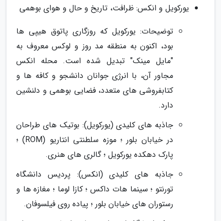
یورکویل و انکس: ظرافت، تاریخ و حال و هوای بوهمی
توضیحات: یورکویل که روزگاری پاتوق هیپی ها
بود، اکنون به منطقه مد روز و لوکس معروف به
"مایل مینک" تبدیل شده است. محله انکس
مجاور آن، با انرژی جوانان دانشجو و کافه ها و
کتابفروشی های متعدد، فضایی بوهمی و دلنشین
دارد.
جاذبه های کلیدی (یورکویل): بوتیک های طراحان
در خیابان بلور ؛ موزه سلطنتی انتاریو (ROM) ؛
پارک دهکده یورکویل ؛ گالری های هنری.
جاذبه های کلیدی (انکس): پردیس دانشگاه
تورنتو ؛ سینما هات داکس ؛ کازا لوما ؛ مغازه ها و
رستوران های خیابان بلور ؛ پیاده روی فیلسوفان.