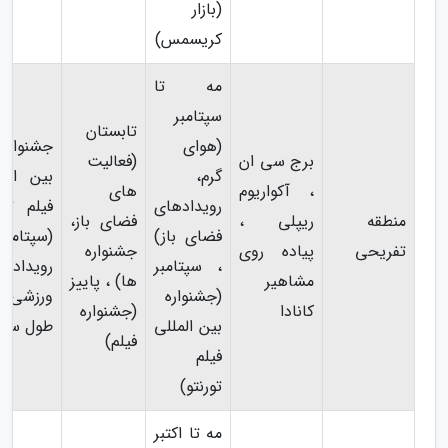
(بازار
کریسمس)
مه تا
سپتامبر
تابستان
(هوای
جشنواره
برج سی ان
(فعالیت
گرم،
بین المل
، آکواریوم
های
رویدادهای
فیلم تور
منطقه
ریپلی ،
فضای باز،
فضای باز)
(سپتامبر
تفریحی
پیاده روی
جشنواره
، سپتامبر
رویدادها
مشاهیر
ها) ، پاییز
(جشنواره
ورزشی (
کانادا
(جشنواره
بین المللی
طول سال
فیلم)
فیلم
تورنتو)
مه تا اکتبر