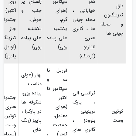
هنر
سپتامبر
(فضای پر
روی (م
بازار
خیابانی ،
(هوای
جنب و
اکتبر)
کنزینگتون
محله چینی
گرم،
جوش،
جشنواره
و محله
ها ، گالری
یکشنبه
یکشنبه
جاز
چینی ها
هنری
های پیاده
های پیاده
کنزینگتو
انتاریو
روی)
روی)
(اوایل
(نزدیک)
پاییز)
آوریل تا
بهار (هوای
مه و
مناسب
سپتامبر تا
گرافیتی الی
پیاده روی،
اکتبر
جشنواره
، پارک
شکوفه ها
(هوای
هنری
کوئین
ترینیتی
در پارک) ،
معتدل،
کوئین
وست
بلوودز ،
پاییز (رنگ
جمعیت
وست
گالری های
های
کمتر) ،
(سپتامبر