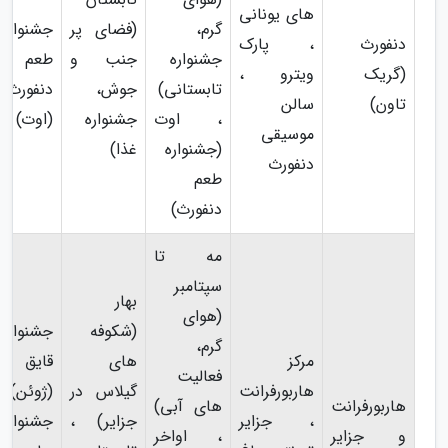
های یونانی
گرم،
(فضای پر
جشنواره
دنفورث
، پارک
جشنواره
جنب و
طعم
(گریک
ویترو ،
تابستانی)
جوش،
دنفورث
تاون)
سالن
، اوت
جشنواره
(اوت)
موسیقی
(جشنواره
غذا)
دنفورث
طعم
دنفورث)
مه تا
سپتامبر
بهار
(هوای
(شکوفه
جشنواره
گرم،
مرکز
های
قایق اژد
فعالیت
هاربورفرانت
گیلاس در
(ژوئن)
هاربورفرانت
های آبی)
، جزایر
جزایر) ،
جشنواره
و جزایر
، اواخر