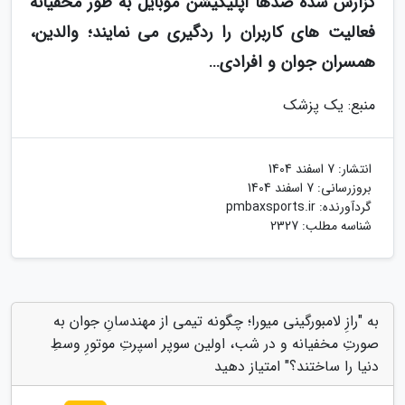
گزارش شده صدها اپلیکیشن موبایل به طور مخفیانه
فعالیت های کاربران را ردگیری می نمایند؛ والدین،
همسران جوان و افرادی…
منبع: یک پزشک
انتشار:
7 اسفند 1404
بروزرسانی:
7 اسفند 1404
گردآورنده:
pmbaxsports.ir
شناسه مطلب: 2327
به "رازِ لامبورگینی میورا؛ چگونه تیمی از مهندسانِ جوان به
صورتِ مخفیانه و در شب، اولین سوپر اسپرتِ موتورِ وسطِ
دنیا را ساختند؟" امتیاز دهید