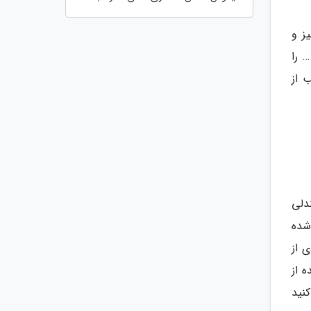
ز و
 را
 از
دلی
شده
 از
 از
 کنید