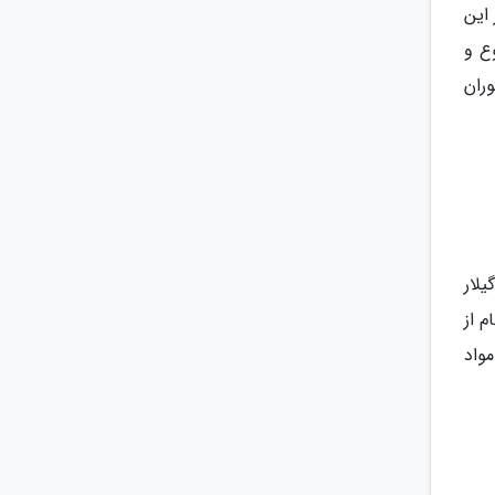
این
وع و
ران
یلار
 از
واد