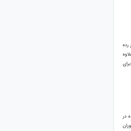
رده
اوه
رای
 در
ران