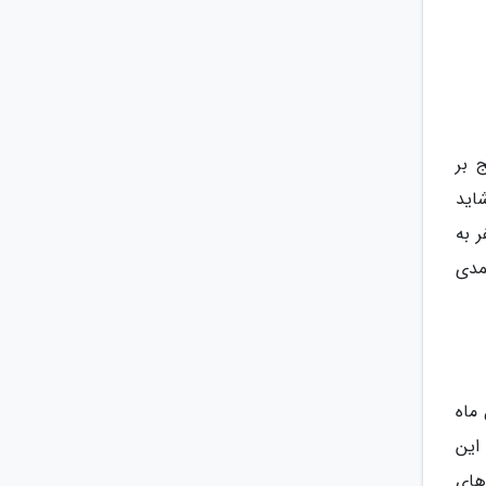
ره فرینج بر
اید
ر به
مدی
 ماه
 این
های