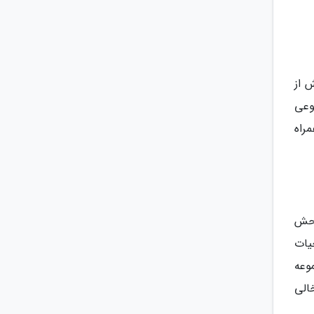
 از
نوعی
مراه
وحش
یات
موعه
خالی