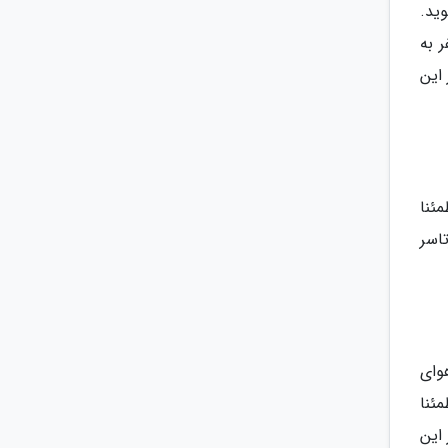
وید.
 به
این
ئنا
تاسر
وای
ئنا
 این