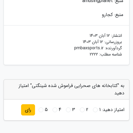
منبع: amusingplanet
منبع: کجارو
انتشار:
12 آبان 1403
بروزرسانی:
12 آبان 1403
گردآورنده:
pmbaxsports.ir
شناسه مطلب: 2222
به "کتابخانه های صحرایی فراموش شده شینگتی" امتیاز
دهید
امتیاز دهید:
1
2
3
4
5
رای