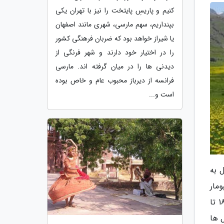
کنیم و پاریسِ پایتخت را نیز با تهران یکی
بپنداریم، سهم مارسی، شهری مانند اصفهان
یا شیراز خواهد بود که ضربان فرهنگی کشور
را در اختیار خود دارند و شهر فرنگی از
دیدنی ها را در میان گرفته اند. مارسی
فرانسه از دیرباز محبوب عام و خاص بوده
است و...
 به
مار
جوکندان و از غرب به دریاچه زیبای نئور و ییلاق های اردبیل متصل می گردد. این منطقه بکر و توریستی در ارتفاعات 1800 تا
ل ها