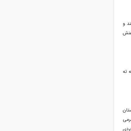
د و
غنش
 ته
ستان
رمی
به فردی