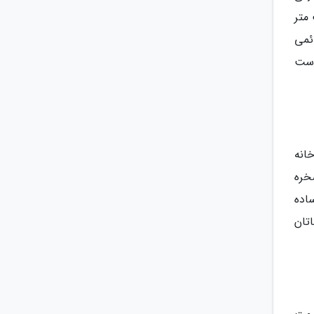
ی هشت متر
 دائمی
سخت است
انه
خره
 ساده
اتان