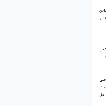
ادن
د و
 را
.
حلی
 در
اخل