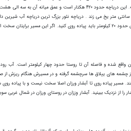
پیدا کنید که به قزل آلای رنگین کمانی معروف است. این دریاچه حدود 420 هکتار است و عمق میانه آن به سه ال
ی رسد. آب دریاچه در پنج ماه از سال به قطر 80 سانتی متر یخ می زند . دریاچه نئور بزرگ ترین دریاچه آب شیرین
منطقه است. برای رسیدن به دریاچه نئو از سوباتان حدود 20 کیلومتر باید پیاده روی کنید. اگر این مسیر برایتان 
ن واقع شده و فاصله آن تا روستا حدود چهار کیلومتر است. آب رودخ
از چشمه های ییلاق ها سرچشمه گرفته و در مسیرش هنگام ریزش از ص
ری حدود 30 متر ایجاد می کند. مسیر پیاده روی تا آبشار ورزان اصلا سخت نیست و با پیاده روی
ا از نزدیک ببینید. آبشار وِرَزان در روستای ورزان در شمال غربی سوب