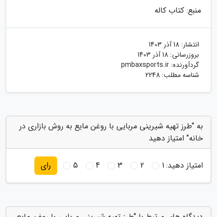
منبع: کتاب کاله
انتشار:
18 آذر 1403
بروزرسانی:
18 آذر 1403
گردآورنده:
pmbaxsports.ir
شناسه مطلب: 2248
به "طرز تهیه شیرینی مربایی با روغن مایع به روش بازاری در
خانه" امتیاز دهید
امتیاز دهید:
1
2
3
4
5
رای
دیدگاه های مرتبط با "طرز تهیه شیرینی مربایی با روغن مایع