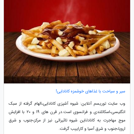
سیر و سیاحت با غذاهای خوشمزه کانادایی!
وب سایت توریسم آنلاین: شیوه آشپزی کانادایی،الهام گرفته از سبک
انگلیسی،اسکاتلندی و فرانسوی است.در قرن های 19 و 20 با افزایش
موج مهاجرت به کانادا،این شیوه تاثیراتی نیز از مرکز،جنوب و شرق
اروپا،جنوب و شرق آسیا و کاراییب گرفت.