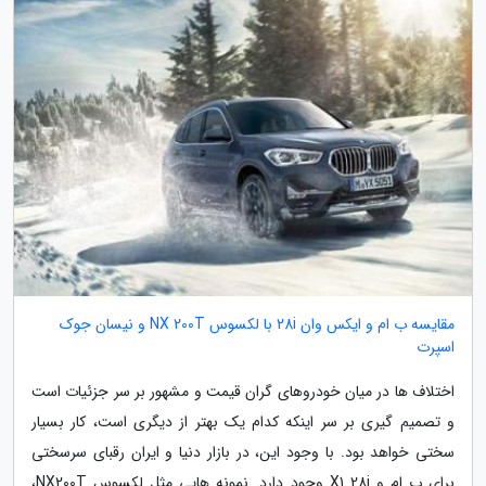
مقایسه ب ام و ایکس وان 28i با لکسوس NX 200T و نیسان جوک
اسپرت
اختلاف ها در میان خودروهای گران قیمت و مشهور بر سر جزئیات است
و تصمیم گیری بر سر اینکه کدام یک بهتر از دیگری است، کار بسیار
سختی خواهد بود. با وجود این، در بازار دنیا و ایران رقبای سرسختی
برای ب ام و X1 28i وجود دارد. نمونه هایی مثل لکسوس NX200T،