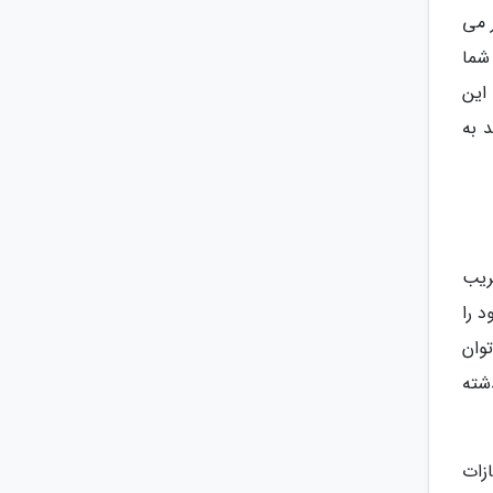
 می
شما
این
 به
ریب
د را
توان
شته
زات