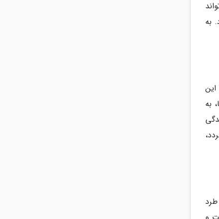
اند
 به
این
 به
ندگی
دد،
طرد
ت و