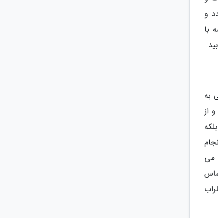
د و
 با
ید.
 به
و از
بلکه
جام
ث می
ساس
راب