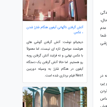
دگی
حال،
آتش گرفتن ناگهانی آیفون هنگام شارژ شدن
 عدم
، عکس
شما
دیجیاتو نوشت: آتش گرفتن گوشی های
زشی
هوشمند موضوع تازه ای نیست، اما معمولاً
با عکس نهایی و نه فرایند آتش گرفتن روبه
رو هستیم. اما حالا آتش گرفتن یک دستگاه
آیفون در هنگام شارژ به وسیله دوربین
 در
Nest فیلم برداری شده است.
ر پی
ردن
ساس
اهش