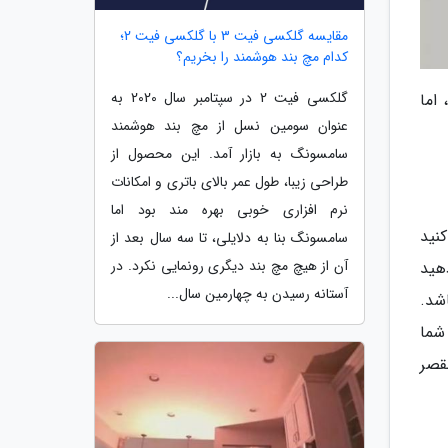
مقایسه گلکسی فیت 3 با گلکسی فیت 2؛
کدام مچ بند هوشمند را بخریم؟
گلکسی فیت 2 در سپتامبر سال 2020 به
 اما
عنوان سومین نسل از مچ بند هوشمند
سامسونگ به بازار آمد. این محصول از
طراحی زیبا، طول عمر بالای باتری و امکانات
نرم افزاری خوبی بهره مند بود اما
نید
سامسونگ بنا به دلایلی، تا سه سال بعد از
آن از هیچ مچ بند دیگری رونمایی نکرد. در
هید
آستانه رسیدن به چهارمین سال...
شد.
شما
قصر