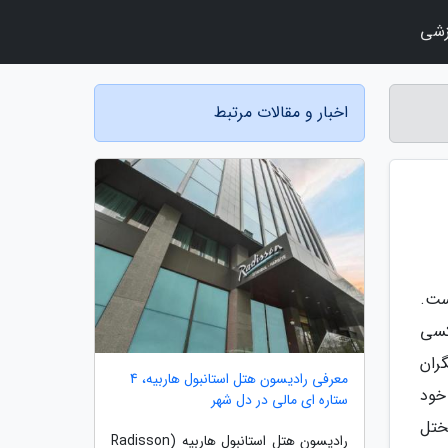
زشی
اخبار و مقالات مرتبط
ست.
 کسی
ران
معرفی رادیسون هتل استانبول هاربیه، 4
خود
ستاره ای مالی در دل شهر
ختل
رادیسون هتل استانبول هاربیه (Radisson